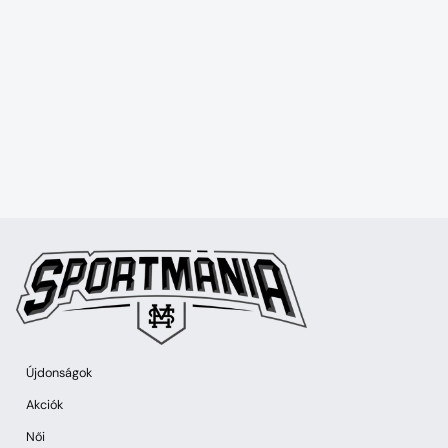
Újdonságok
Akciók
Női