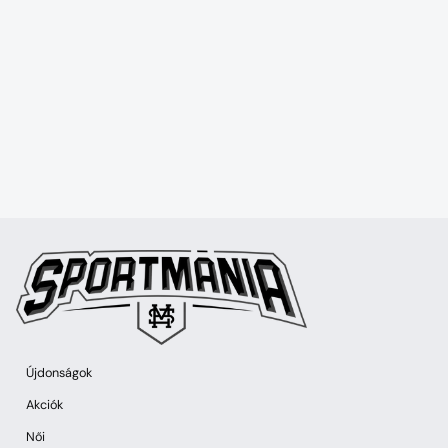
Újdonságok
Akciók
Női