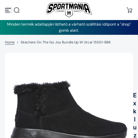
U
g
r
á
Minden termék adatlapján látható a várható szállítási időpont a "shop"
s
gomb alatt.
a
t
Home
>
Skechers On The Go Joy Bundle Up W Utcai 15501-BBK
a
r
t
a
l
o
m
h
o
z
E
x
k
l
u
z