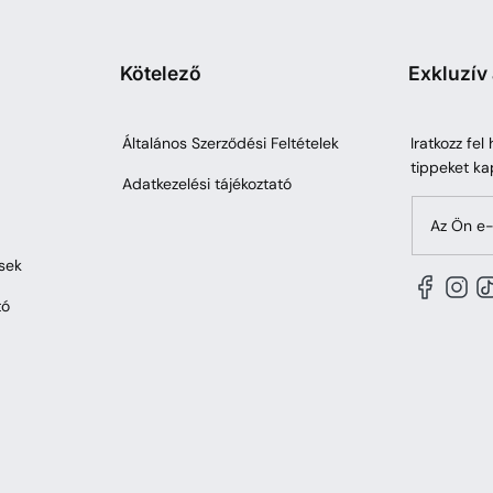
Kötelező
Exkluzív
Általános Szerződési Feltételek
Iratkozz fel
tippeket ka
Adatkezelési tájékoztató
Az Ön e-
sek
tó