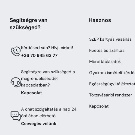
Segítségre van
Hasznos
szükséged?
SZÉP kártyás vásárlás
Kérdésed van? Hívj minket!
Fizetés és szállítás
+36 70 945 63 77
Mérettáblázatok
Segítségre van szükséged a
Gyakran ismételt kérdé
megrendeléseddel
Egészségügyi tájékozta
kapcsolatban?
Kapcsolat
Törzsvásárlói rendszer
Kapcsolat
A chat szolgáltatás a nap 24
órájában elérhető
Csevegés velünk