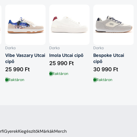
Dorko
Dorko
Dorko
Vibe Vaszary Utcai
Imola Utcai cipő
Bespoke Utcai
cipő
cipő
25 990 Ft
25 990 Ft
30 990 Ft
Raktáron
Raktáron
Raktáron
rfi
Gyerek
Kiegészítők
Márkák
Merch