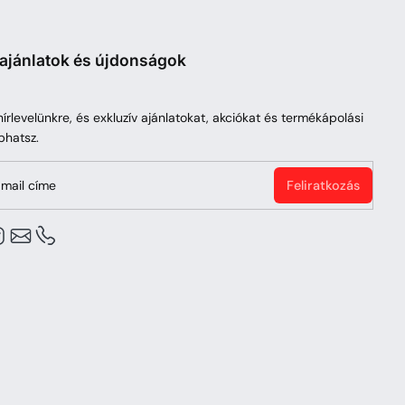
 ajánlatok és újdonságok
 hírlevelünkre, és exkluzív ajánlatokat, akciókat és termékápolási
phatsz.
mail címe
Feliratkozás