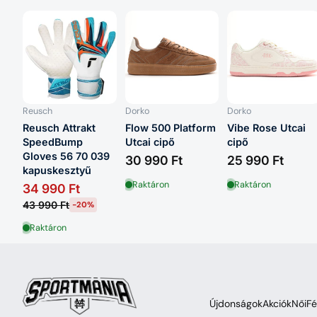
Reusch
Dorko
Dorko
Reusch Attrakt
Flow 500 Platform
Vibe Rose Utcai
SpeedBump
Utcai cipő
cipő
55
Gloves 56 70 039
30 990 Ft
25 990 Ft
kapuskesztyű
Raktáron
Raktáron
34 990 Ft
43 990 Ft
-20%
Raktáron
Újdonságok
Akciók
Női
Fé