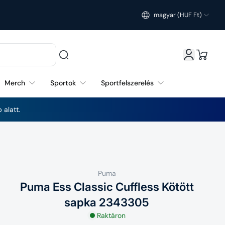
magyar (HUF Ft)
Magyarország (HUF Ft)
Merch
Sportok
Sportfelszerelés
 alatt.
Puma
Puma Ess Classic Cuffless Kötött
sapka 2343305
Raktáron