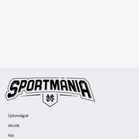
Újdonságok
Akciók
Női