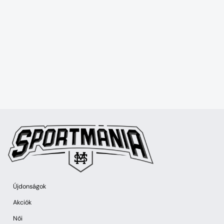
Újdonságok
Akciók
Női