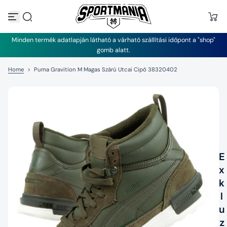
U
g
r
á
Minden termék adatlapján látható a várható szállítási időpont a "shop"
s
gomb alatt.
a
t
Home
>
Puma Gravition M Magas Szárú Utcai Cipő 38320402
a
r
t
a
l
o
m
h
o
z
E
x
k
l
u
z