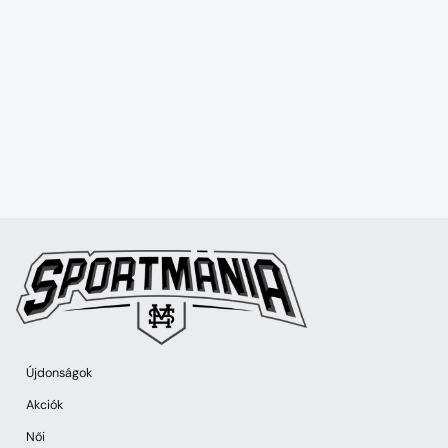
Újdonságok
Akciók
Női