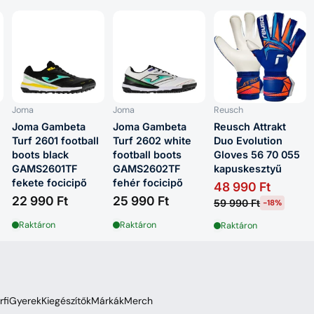
Joma
Joma
Reusch
Joma Gambeta
Joma Gambeta
Reusch Attrakt
Turf 2601 football
Turf 2602 white
Duo Evolution
boots black
football boots
Gloves 56 70 055
GAMS2601TF
GAMS2602TF
kapuskesztyű
fekete focicipő
fehér focicipő
48 990 Ft
22 990 Ft
25 990 Ft
59 990 Ft
-18%
Raktáron
Raktáron
Raktáron
rfi
Gyerek
Kiegészítők
Márkák
Merch