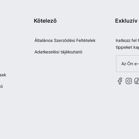
Kötelező
Exkluzív
Általános Szerződési Feltételek
Iratkozz fel
tippeket ka
Adatkezelési tájékoztató
Az Ön e-
sek
tó