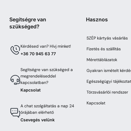
Segítségre van
Hasznos
szükséged?
SZÉP kártyás vásárlás
Kérdésed van? Hívj minket!
Fizetés és szállítás
+36 70 945 63 77
Mérettáblázatok
Segítségre van szükséged a
Gyakran ismételt kérdé
megrendeléseddel
Egészségügyi tájékozta
kapcsolatban?
Kapcsolat
Törzsvásárlói rendszer
Kapcsolat
A chat szolgáltatás a nap 24
órájában elérhető
Csevegés velünk