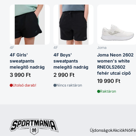
4F
4F
Joma
4F Girls'
4F Boys'
Joma Neon 2602
sweatpants
sweatpants
women's white
melegítő nadrág
melegítő nadrág
RNEOLS2602
fehér utcai cipő
3 990 Ft
2 990 Ft
19 990 Ft
Utolsó darab!
Nincs raktáron
Raktáron
Újdonságok
Akciók
Női
Fé