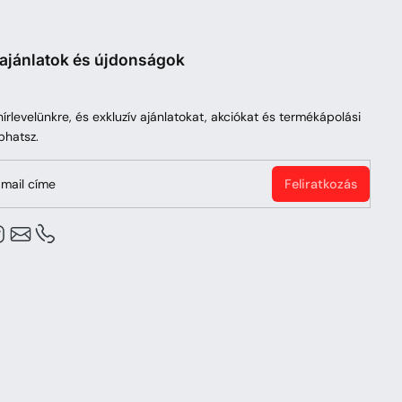
 ajánlatok és újdonságok
 hírlevelünkre, és exkluzív ajánlatokat, akciókat és termékápolási
phatsz.
mail címe
Feliratkozás