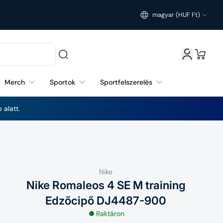
magyar (HUF Ft)
Magyarország (HUF Ft)
Merch
Sportok
Sportfelszerelés
 alatt.
Nike
Nike Romaleos 4 SE M training
Edzőcipő DJ4487-900
Raktáron