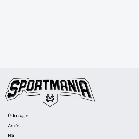
Újdonságok
Akciók
Női