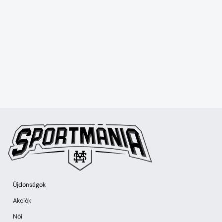
Újdonságok
Akciók
Női