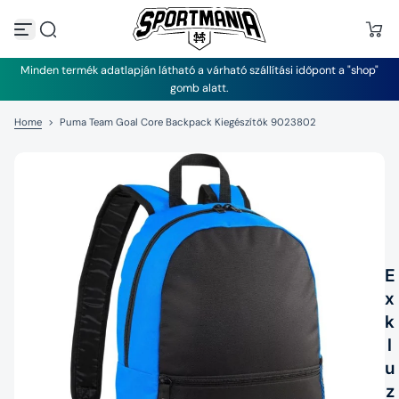
U
g
r
á
Minden termék adatlapján látható a várható szállítási időpont a "shop"
s
gomb alatt.
a
t
Home
>
Puma Team Goal Core Backpack Kiegészítők 9023802
a
r
t
a
l
o
m
h
o
z
E
x
k
l
u
z