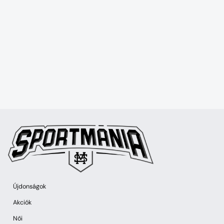
Újdonságok
Akciók
Női