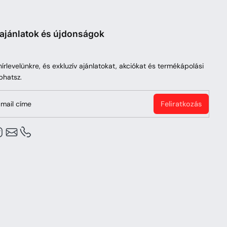
 ajánlatok és újdonságok
 hírlevelünkre, és exkluzív ajánlatokat, akciókat és termékápolási
phatsz.
mail címe
Feliratkozás