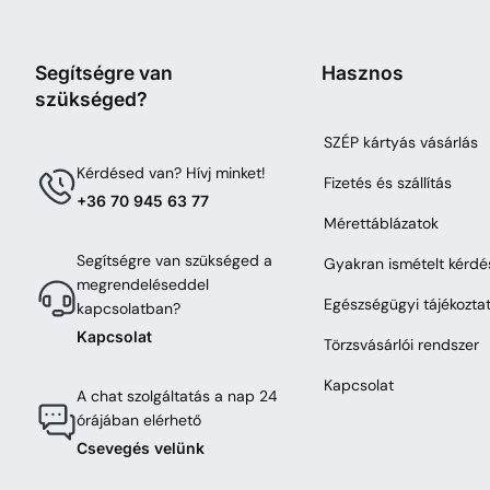
Segítségre van
Hasznos
szükséged?
SZÉP kártyás vásárlás
Kérdésed van? Hívj minket!
Fizetés és szállítás
+36 70 945 63 77
Mérettáblázatok
Segítségre van szükséged a
Gyakran ismételt kérdé
megrendeléseddel
Egészségügyi tájékozta
kapcsolatban?
Kapcsolat
Törzsvásárlói rendszer
Kapcsolat
A chat szolgáltatás a nap 24
órájában elérhető
Csevegés velünk