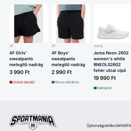
4F
4F
Joma
4F Girls'
4F Boys'
Joma Neon 2602
sweatpants
sweatpants
women's white
melegítő nadrág
melegítő nadrág
RNEOLS2602
fehér utcai cipő
3 990 Ft
2 990 Ft
19 990 Ft
Utolsó darab!
Nincs raktáron
Raktáron
Újdonságok
Akciók
Női
Fé