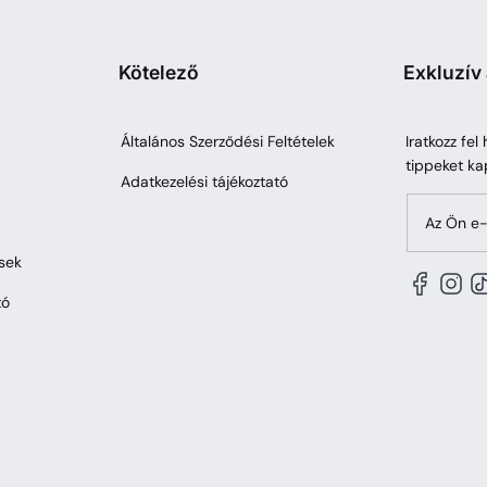
Kötelező
Exkluzív
Általános Szerződési Feltételek
Iratkozz fel
tippeket ka
Adatkezelési tájékoztató
Az Ön e-
sek
tó