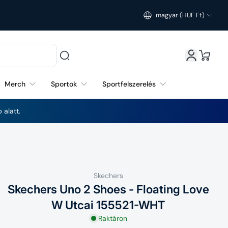
magyar (HUF Ft)
Magyarország (HUF Ft)
Merch
Sportok
Sportfelszerelés
 alatt.
Skechers
Skechers Uno 2 Shoes - Floating Love
W Utcai 155521-WHT
Raktáron