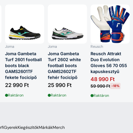
Joma
Joma
Reusch
Joma Gambeta
Joma Gambeta
Reusch Attrakt
Turf 2601 football
Turf 2602 white
Duo Evolution
boots black
football boots
Gloves 56 70 055
GAMS2601TF
GAMS2602TF
kapuskesztyű
fekete focicipő
fehér focicipő
48 990 Ft
22 990 Ft
25 990 Ft
59 990 Ft
-18%
Raktáron
Raktáron
Raktáron
rfi
Gyerek
Kiegészítők
Márkák
Merch